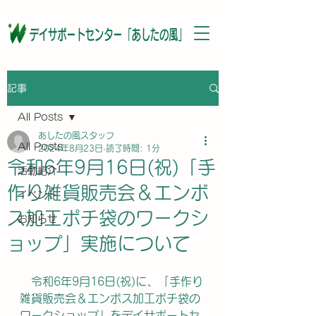
記事
All Posts
あしたの風スタッフ
All Posts
2024年8月23日
読了時間: 1分
令和6年9月16日(祝)「手
活動紹介
作り雑貨販売会＆エンボ
イベント
ス加工ポチ袋のワークシ
お知らせ
ョップ」実施について
令和6年9月16日(祝)に、「手作り
雑貨販売会＆エンボス加工ポチ袋の
ワークショップ」をデイサポートセ